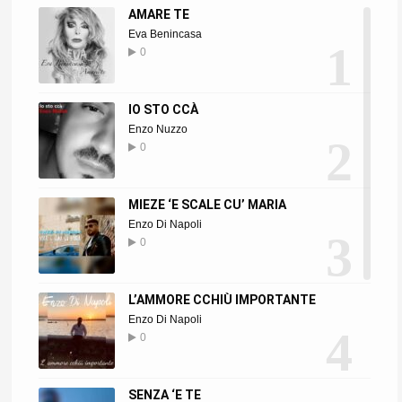
AMARE TE
Eva Benincasa
1
0
IO STO CCÀ
Enzo Nuzzo
2
0
MIEZE ‘E SCALE CU’ MARIA
Enzo Di Napoli
3
0
L’AMMORE CCHIÙ IMPORTANTE
Enzo Di Napoli
4
0
SENZA ‘E TE