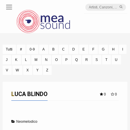
Tutti
#
0-9
A
B
C
D
E
F
G
H
I
J
K
L
M
N
O
P
Q
R
S
T
U
V
W
X
Y
Z
LUCA BLINDO
0
0
Neomelodico