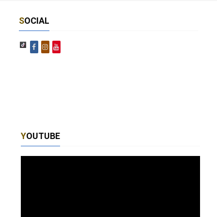
9
0
SOCIAL
NUN SI SULE NA SERA
Enzo Chirollo
10
0
SPUGLIAMMECE
Enzo Chirollo
11
0
YOUTUBE
MO CHI CIÒ DICE O CORE
Emmanuel
12
0
CHILLE ‘O SAPE GIÀ
Emanuela Ferro
0