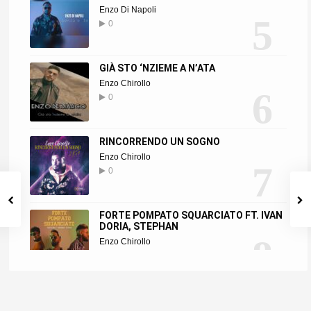
Enzo Di Napoli
5
0
GIÀ STO ‘NZIEME A N’ATA
Enzo Chirollo
6
0
RINCORRENDO UN SOGNO
Enzo Chirollo
7
0
FORTE POMPATO SQUARCIATO FT. IVAN
DORIA, STEPHAN
8
Enzo Chirollo
0
VIENE CU ME
Enzo Chirollo